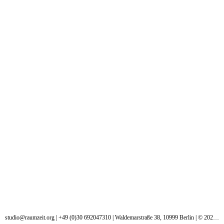
studio@raumzeit.org
| +49 (0)30 692047310 | Waldemarstraße 38, 10999 Berlin | © 2024 raumzeit. Alle Rechte vorbehalten.