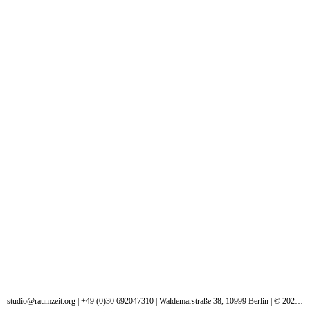
studio@raumzeit.org
| +49 (0)30 692047310 | Waldemarstraße 38, 10999 Berlin | © 2024 raumzeit. Alle Rechte vorbehalten.